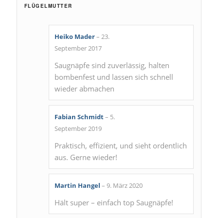
FLÜGELMUTTER
Heiko Mader
–
23.
Bewertet
September 2017
mit
5
von 5
Saugnäpfe sind zuverlässig, halten
bombenfest und lassen sich schnell
wieder abmachen
Fabian Schmidt
–
5.
Bewertet
September 2019
mit
5
von 5
Praktisch, effizient, und sieht ordentlich
aus. Gerne wieder!
Martin Hangel
–
9. März 2020
Bewertet
Hält super – einfach top Saugnäpfe!
mit
5
von 5