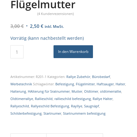
Flügelmutter
(
4
Kundenrezensionen)
Bewertet
Ursprünglicher
Aktueller
3,00
€
2,50
€
mit
5.00
inkl. MwSt.
Preis
Preis
von 5,
Vorrätig (kann nachbestellt werden)
war:
ist:
basierend
3,00 €
2,50 €.
auf
In den Warenkorb
4
Kundenbewertungen
Artikelnummer:
R201-1
Kategorien:
Rallye Zubehör
,
Bürobedarf
,
Werbetechnik
Schlagwörter:
Befestigung
,
Flügelmitter
,
Haftsauger
,
Halter
,
Halterung
,
HAlterung für Sratnummer
,
Mutter
,
Oldtimer
,
oldtimerrallie
,
Oldtimerrallye
,
Rallieschild
,
rallieschild befestigung
,
Rallye Halter
,
Rallyeschild
,
Rallyeschild Befestigung
,
Rayllye
,
Saugnäpf
,
Schilderbefestigung
,
Startnumer
,
Startnummern befestigung