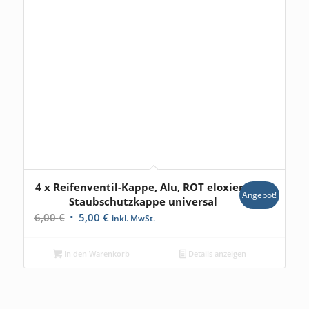
4 x Reifenventil-Kappe, Alu, ROT eloxiert,
Angebot!
Staubschutzkappe universal
Ursprünglicher
Aktueller
6,00
€
5,00
€
inkl. MwSt.
Preis
Preis
war:
ist:
In den Warenkorb
Details anzeigen
6,00 €
5,00 €.