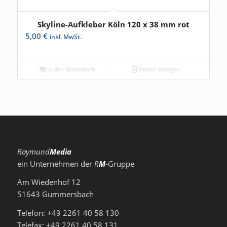
Skyline-Aufkleber Köln 120 x 38 mm rot
5,00
€
inkl. MwSt.
In den Warenkorb
Details anzeigen
Raymund
Media
ein Unternehmen der
R
M
-Gruppe
Am Wiedenhof 12
51643 Gummersbach
Telefon: +49 2261 40 58 130
Telefax: +49 2261 40 58 131