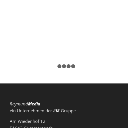
1
2
3
4
5
Raymund
Media
ein Unternehmen der
R
M
-Gruppe
Am Wiedenhof 12
51643 Gummersbach