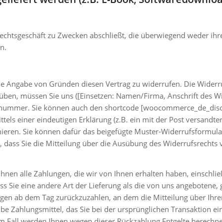
 Rechtsgeschäft zu Zwecken abschließt, die überwiegend weder ihr
n.
e Angabe von Gründen diesen Vertrag zu widerrufen. Die Widerru
uüben, müssen Sie uns ([Einsetzen: Namen/Firma, Anschrift des 
axnummer. Sie können auch den shortcode [woocommerce_de_disc
ttels einer eindeutigen Erklärung (z.B. ein mit der Post versandter
rmieren. Sie können dafür das beigefügte Muster-Widerrufsformul
s, dass Sie die Mitteilung über die Ausübung des Widerrufsrechts 
hnen alle Zahlungen, die wir von Ihnen erhalten haben, einschli
ass Sie eine andere Art der Lieferung als die von uns angebotene,
gen ab dem Tag zurückzuzahlen, an dem die Mitteilung über Ihre
be Zahlungsmittel, das Sie bei der ursprünglichen Transaktion ei
em Fall werden Ihnen wegen dieser Rückzahlung Entgelte berechne