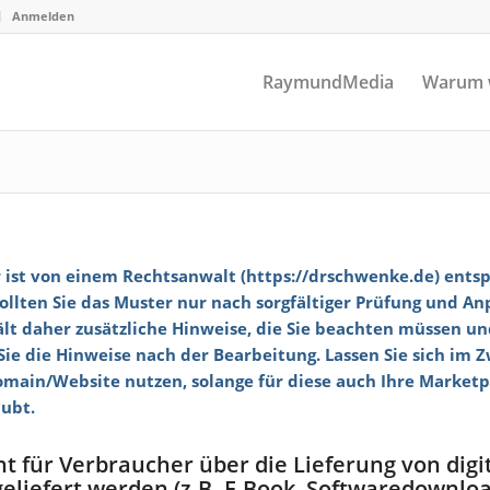
Anmelden
RaymundMedia
Warum 
ist von einem Rechtsanwalt (
https://drschwenke.de
) ents
sollten Sie das Muster nur nach sorgfältiger Prüfung und A
t daher zusätzliche Hinweise, die Sie beachten müssen und
ie die Hinweise nach der Bearbeitung. Lassen Sie sich im Z
main/Website nutzen, solange für diese auch Ihre Marketpre
aubt.
 für Verbraucher über die Lieferung von digit
eliefert werden (z.B. E-Book, Softwaredownloa