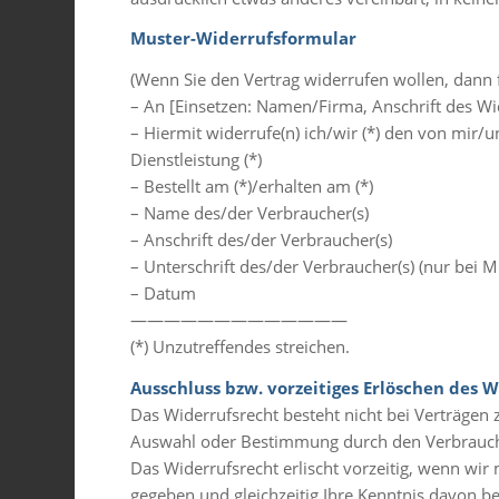
Muster-Widerrufsformular
(Wenn Sie den Vertrag widerrufen wollen, dann f
– An [Einsetzen: Namen/Firma, Anschrift des Wi
– Hiermit widerrufe(n) ich/wir (*) den von mir/
Dienstleistung (*)
– Bestellt am (*)/erhalten am (*)
– Name des/der Verbraucher(s)
– Anschrift des/der Verbraucher(s)
– Unterschrift des/der Verbraucher(s) (nur bei Mi
– Datum
—————————————
(*) Unzutreffendes streichen.
Ausschluss bzw. vorzeitiges Erlöschen des 
Das Widerrufsrecht besteht nicht bei Verträgen zu
Auswahl oder Bestimmung durch den Verbraucher
Das Widerrufsrecht erlischt vorzeitig, wenn wi
gegeben und gleichzeitig Ihre Kenntnis davon bes