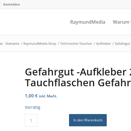
Anmelden
RaymundMedia
Warum 
er:
Startseite
/
RaymundMedia Shop
/
Technisches Tauchen
/
Aufkleber
/
Gefahrgut 
Gefahrgut -Aufkleber 
Tauchflaschen Gefahr
1,00
€
inkl. MwSt.
Vorrätig
In den Warenkorb