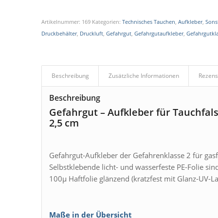
Artikelnummer:
169
Kategorien:
Technisches Tauchen
,
Aufkleber
,
Sons
Druckbehälter
,
Druckluft
,
Gefahrgut
,
Gefahrgutaufkleber
,
Gefahrgutkl
Beschreibung
Zusätzliche Informationen
Rezens
Beschreibung
Gefahrgut – Aufkleber für Tauchfal
2,5 cm
Gefahrgut-Aufkleber der Gefahrenklasse 2 für gas
Selbstklebende licht- und wasserfeste PE-Folie si
100µ Haftfolie glänzend (kratzfest mit Glanz-UV-
Maße in der Übersicht