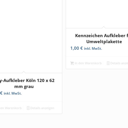
Kennzeichen Aufkleber 
4.86
Umweltplakette
1,00
€
inkl. MwSt.
In den Warenkorb
Details anz
y-Aufkleber Köln 120 x 62
mm grau
9
€
inkl. MwSt.
den Warenkorb
Details anzeigen