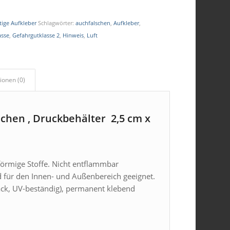
tige Aufkleber
Schlagwörter:
auchfalschen
,
Aufkleber
,
asse
,
Gefahrgutklasse 2
,
Hinweis
,
Luft
ionen (0)
schen , Druckbehälter 2,5 cm x
förmige Stoffe. Nicht entflammbar
nd für den Innen- und Außenbereich geeignet.
Lack, UV-beständig), permanent klebend