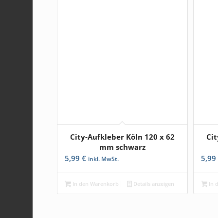
City-Aufkleber Köln 120 x 62
Cit
mm schwarz
5,99
€
5,9
inkl. MwSt.
In den Warenkorb
Details anzeigen
In 