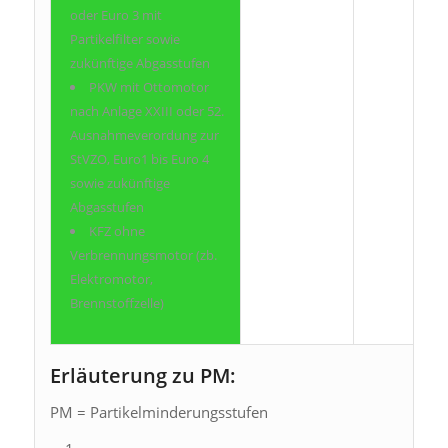
oder Euro 3 mit
Partikelfilter sowie
zukünftige Abgasstufen
PKW mit Ottomotor
nach Anlage XXIII oder 52.
Ausnahmeverordung zur
StVZO, Euro1 bis Euro 4
sowie zukünftige
Abgasstufen
KFZ ohne
Verbrennungsmotor (zb.
Elektromotor,
Brennstoffzelle)
Erläuterung zu PM:
PM = Partikelminderungsstufen