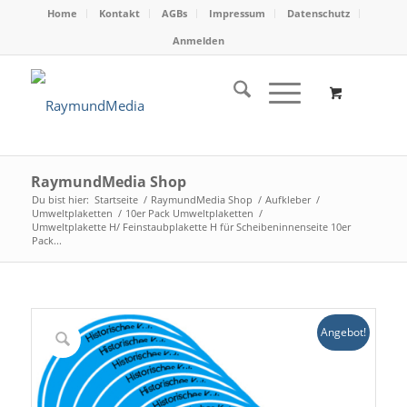
Home
Kontakt
AGBs
Impressum
Datenschutz
Anmelden
RaymundMedia Shop
Du bist hier:
Startseite
/
RaymundMedia Shop
/
Aufkleber
/
Umweltplaketten
/
10er Pack Umweltplaketten
/
Umweltplakette H/ Feinstaubplakette H für Scheibeninnenseite 10er
Pack...
Angebot!