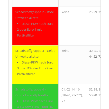
Schadstoffgruppe 2 – Rote
keine
25-29, 35, 41, 
Umweltplakette:
Diesel-PKW nach Euro
2 oder Euro 1 mit
Partikelfilter
Schadstoffgruppe 3 – Gelbe
keine
30, 32, 36, 37, 
Umweltplakette:
44-52, 72
Diesel-PKW nach Euro
3 bzw. D3 oder Euro 2 mit
Partikelfilter
Schadstoffgruppe 4 –
01, 02, 14, 16
32, 33, 38, 39, 
Grüne Umweltplakette:
,18-70, 71-75*),
53-70, 73-75
Diesel PKW nach Euro
77
4, D4 bzw. Euro 3 und D4