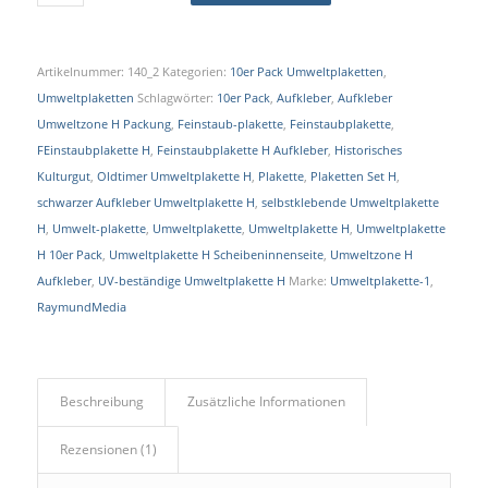
Artikelnummer:
140_2
Kategorien:
10er Pack Umweltplaketten
,
Umweltplaketten
Schlagwörter:
10er Pack
,
Aufkleber
,
Aufkleber
Umweltzone H Packung
,
Feinstaub-plakette
,
Feinstaubplakette
,
FEinstaubplakette H
,
Feinstaubplakette H Aufkleber
,
Historisches
Kulturgut
,
Oldtimer Umweltplakette H
,
Plakette
,
Plaketten Set H
,
schwarzer Aufkleber Umweltplakette H
,
selbstklebende Umweltplakette
H
,
Umwelt-plakette
,
Umweltplakette
,
Umweltplakette H
,
Umweltplakette
H 10er Pack
,
Umweltplakette H Scheibeninnenseite
,
Umweltzone H
Aufkleber
,
UV-beständige Umweltplakette H
Marke:
Umweltplakette-1
,
RaymundMedia
Beschreibung
Zusätzliche Informationen
Rezensionen (1)