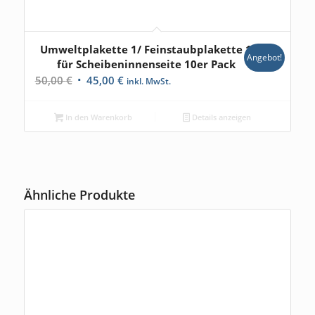
Umweltplakette 1/ Feinstaubplakette 1
Angebot!
für Scheibeninnenseite 10er Pack
Ursprünglicher
Aktueller
50,00
€
45,00
€
inkl. MwSt.
Preis
Preis
war:
ist:
In den Warenkorb
Details anzeigen
50,00 €
45,00 €.
Ähnliche Produkte