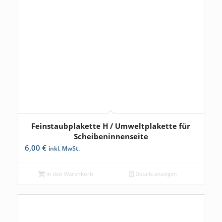
Feinstaubplakette H / Umweltplakette für
5.00
Scheibeninnenseite
6,00
€
inkl. MwSt.
In den Warenkorb
Details anzeigen