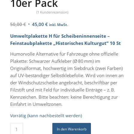
10er Pack
(
1
Kundenrezension)
Bewertet
Ursprünglicher
Aktueller
50,00
€
45,00
€
mit
5.00
inkl. MwSt.
Preis
Preis
von 5,
Umweltplakette H für Scheibeninnenseite –
war:
ist:
basierend
Feinstaubplakette „Historisches Kulturgut“ 10 St
50,00 €
45,00 €.
auf
1
Kundenbewertung
Humorvolle Alternative für Fahrzeuge ohne offizielle
Plakette: Schwarzer Aufkleber (Ø 80 mm) im
Originalformat, hochwertig im Siebdruck (zwei Farben)
auf UV-beständiger Selbstklebefolie. Wird von innen an
der Windschutzscheibe angebracht, beschriftbar per
Filzstift und mit Feld für individuelle Einträge – z. B.
Kennzeichen.
Bitte beachten: keine Berechtigung zur
Einfahrt in Umweltzonen.
Vorrätig (kann nachbestellt werden)
In den Warenkorb