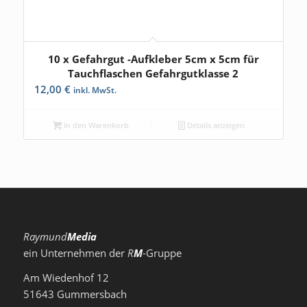
10 x Gefahrgut -Aufkleber 5cm x 5cm für
Tauchflaschen Gefahrgutklasse 2
12,00
€
inkl. MwSt.
In den Warenkorb
Details anzeigen
Raymund
Media
ein Unternehmen der
R
M
-Gruppe
Am Wiedenhof 12
51643 Gummersbach