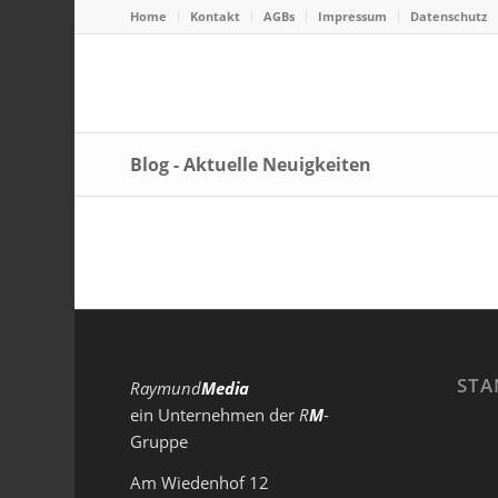
Home
Kontakt
AGBs
Impressum
Datenschutz
Blog - Aktuelle Neuigkeiten
STA
Raymund
Media
ein Unternehmen der
R
M
-
Gruppe
Am Wiedenhof 12