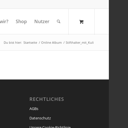
wir?
Shop
Nutzer
Du bist hier:
Startseite
/
Online Album
/
Stifthalter_mit_Kuli
RECHTLICHES
AGBs
Datenschutz
Unsere Cookie-Richtlinie