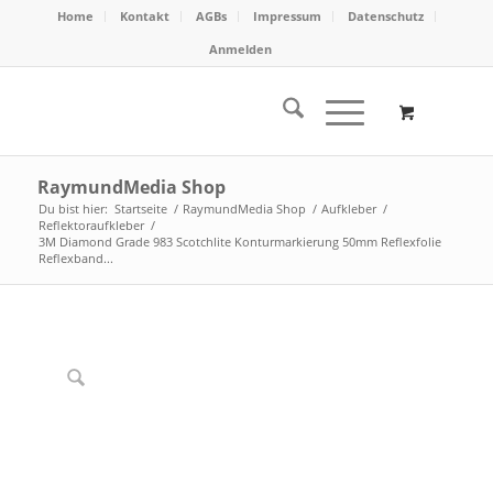
Home
Kontakt
AGBs
Impressum
Datenschutz
Anmelden
RaymundMedia Shop
Du bist hier:
Startseite
/
RaymundMedia Shop
/
Aufkleber
/
Reflektoraufkleber
/
3M Diamond Grade 983 Scotchlite Konturmarkierung 50mm Reflexfolie
Reflexband...