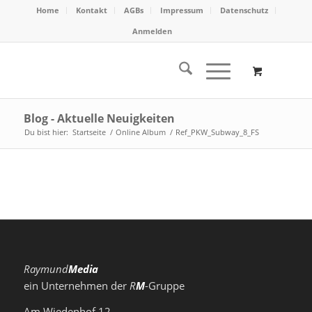
Home
Kontakt
AGBs
Impressum
Datenschutz
Anmelden
Blog - Aktuelle Neuigkeiten
Du bist hier:
Startseite
/
Online Album
/
Ref_PKW_Subway_8_FS
Raymund
Media
ein Unternehmen der
R
M
-Gruppe
Am Wiedenhof 12