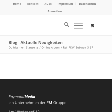
Home
Kontakt
AGBs
Impressum
Datenschutz
Anmelden
Blog - Aktuelle Neuigkeiten
Du bist hier:
Startseite
/
Online Album
/
Ref_PKW_Subway_3_SP
Raymund
Media
ein Unternehmen der
R
M
-Gruppe
Am Wiedenhof 12