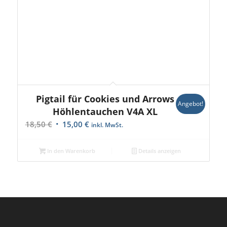
Pigtail für Cookies und Arrows
Angebot!
Höhlentauchen V4A XL
Ursprünglicher
Aktueller
18,50
€
15,00
€
inkl. MwSt.
Preis
Preis
war:
ist:
In den Warenkorb
Details anzeigen
18,50 €
15,00 €.