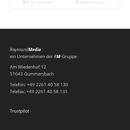
war:
ist:
In den Warenkorb
Details anzeigen
18,50 €
15,00 €.
Raymund
Media
ein Unternehmen der
R
M
-Gruppe
Am Wiedenhof 12
51643 Gummersbach
Telefon: +49 2261 40 58 130
Telefax: +49 2261 40 58 131
Trustpilot