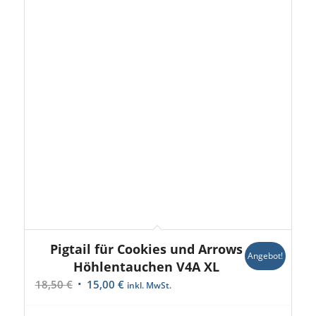
Pigtail für Cookies und Arrows
Angebot!
Höhlentauchen V4A XL
Ursprünglicher
Aktueller
18,50
€
15,00
€
inkl. MwSt.
Preis
Preis