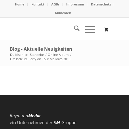
Home
Kontakt
AGBs
Impressum
Datenschutz
Anmelden
Blog - Aktuelle Neuigkeiten
Du bist hier:
Startseite
/
Online Album
/
Grosseleute Party on Tour Mallorca 2013
Raymund
Media
ein Unternehmen der
R
M
-Gruppe