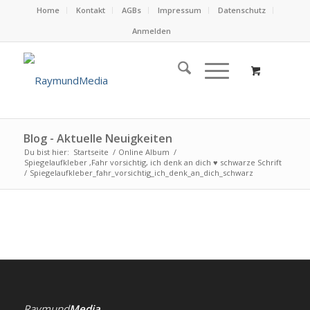
Home
Kontakt
AGBs
Impressum
Datenschutz
Anmelden
Blog - Aktuelle Neuigkeiten
Du bist hier:
Startseite
/
Online Album
/
Spiegelaufkleber ‚Fahr vorsichtig, ich denk an dich ♥ schwarze Schrift
/
Spiegelaufkleber_fahr_vorsichtig_ich_denk_an_dich_schwarz
Raymund
Media