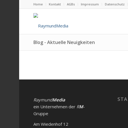
Home
Kontakt
AGBs
Impressum
Datenschutz
Blog - Aktuelle Neuigkeiten
STA
Raymund
Media
ein Unternehmen der
R
M
-
Gruppe
Am Wiedenhof 12