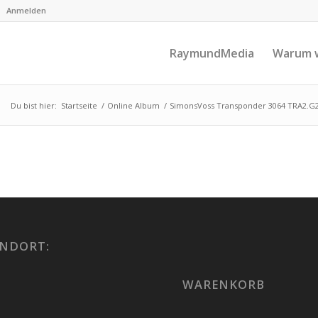
Anmelden
RaymundMedia
Warum w
Du bist hier:
Startseite
/
Online Album
/
SimonsVoss Transponder 3064 TRA2.G2
NDORT:
WARENKORB