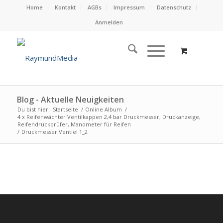
Home
Kontakt
AGBs
Impressum
Datenschutz
Anmelden
Blog - Aktuelle Neuigkeiten
Du bist hier:
Startseite
/
Online Album
/
4 x Reifenwächter Ventilkappen 2,4 bar Druckmesser, Druckanzeige,
Reifendruckprüfer, Manometer für Reifen
/
Druckmesser Ventiel 1_2